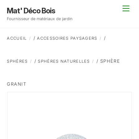
Skip
Back
Men
Mat' Déco Bois
to
To
Fournisseur de matériaux de jardin
content
Top
/
/
ACCUEIL
ACCESSOIRES PAYSAGERS
/
/ SPHÈRE
SPHÈRES
SPHÈRES NATURELLES
GRANIT