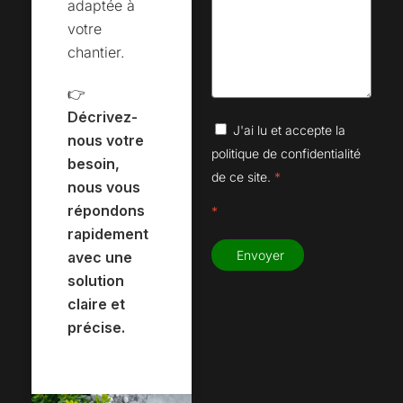
adaptée à
votre
chantier.
👉
Décrivez-
J'ai lu et accepte la
nous votre
politique de confidentialité
besoin,
de ce site.
*
nous vous
répondons
*
rapidement
Envoyer
avec une
solution
claire et
précise.