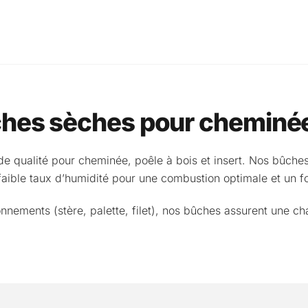
Back
earch
To
Top
ches sèches pour cheminée
e qualité pour cheminée, poêle à bois et insert. Nos bûches
faible taux d’humidité pour une combustion optimale et un fo
onnements (stère, palette, filet), nos bûches assurent une c